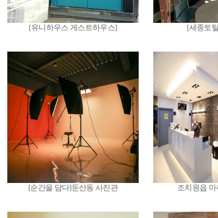
[유니하우스 게스트하우스]
[세종토
[순간을 담다]둔산동 사진관
조치원읍 