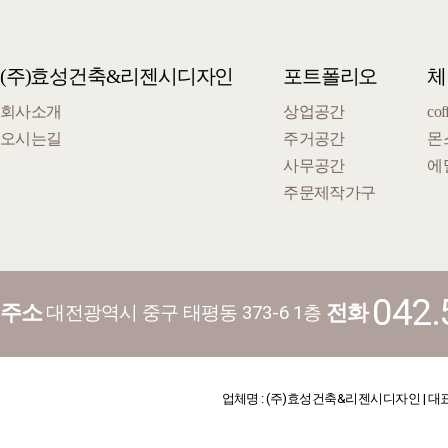
(주)효성건축&리젠시디자인
포트폴리오
체
회사소개
상업공간
cof
오시는길
주거공간
몬
사무공간
에
주문제작가구
042.
주소
전화
대전광역시 중구 태평동 373-6 1층
업체명 : (주)효성건축&리젠시디자인 | 대표 : 김기