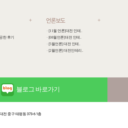
언론보도
+
+
[11월 언론]대전 인테..
공한 후기
[08월언론]대전 인테..
[5월언론] 대전 인테..
[2월언론] 대전인테리..
블로그 바로가기
: 대전 중구 태평동 373-6 1층