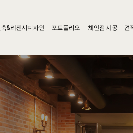
건축&리젠시디자인
포트폴리오
체인점 시공
견