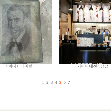
커피니 티테이블
커피니 대전산성점
1
2
3
4
5
6
7