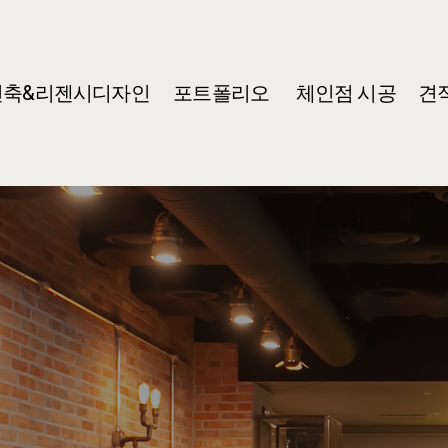
건축&리젠시디자인
포트폴리오
체인점 시공
견