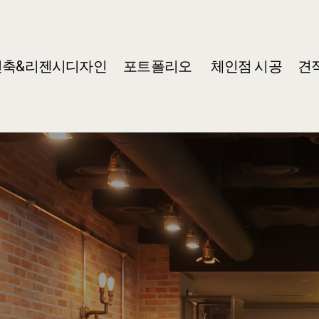
건축&리젠시디자인
포트폴리오
체인점 시공
견