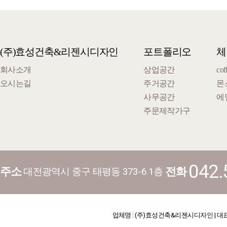
(주)효성건축&리젠시디자인
포트폴리오
체
회사소개
상업공간
cof
오시는길
주거공간
몬
사무공간
에
주문제작가구
042.
주소
전화
대전광역시 중구 태평동 373-6 1층
업체명 : (주)효성건축&리젠시디자인 | 대표 : 김기