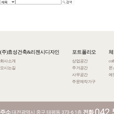
(주)효성건축&리젠시디자인
포트폴리오
체
회사소개
상업공간
cof
오시는길
주거공간
몬
사무공간
에
주문제작가구
042.
주소
전화
대전광역시 중구 태평동 373-6 1층