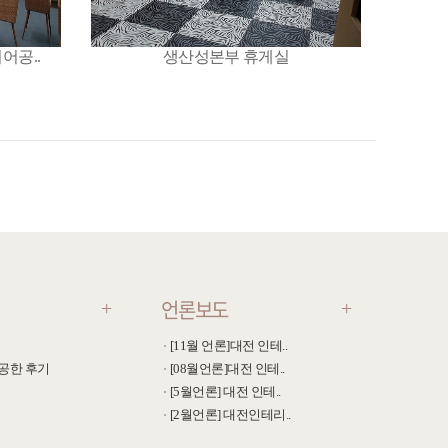
어공..
생산성본부 휴게실
언론보도
+
+
[11월 언론]대전 인테..
공한 후기
[08월언론]대전 인테..
[5월언론] 대전 인테..
[2월언론] 대전인테리..