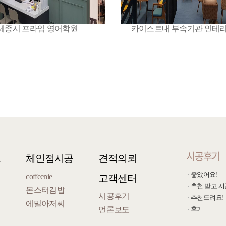
세종시 프라임 영어학원
카이스트내 부속기관 인테리
시공후기
오
체인점시공
견적의뢰
좋았어요!
coffeenie
고객센터
추천 받고 시
몬스터김밥
시공후기
추천드려요!
에밀아저씨
언론보도
후기