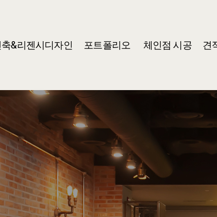
건축&리젠시디자인
포트폴리오
체인점 시공
견