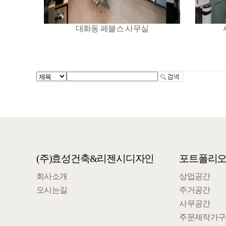
대화동 페블스 사무실
(주)효성건축&리젠시디자인
포트폴리
회사소개
상업공간
오시는길
주거공간
사무공간
주문제작가구